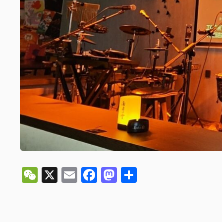
WeChat
X
Email
Facebook
Mastodon
分
享