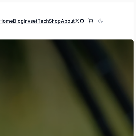
X
GitHub
Home
Blog
Invset
Tech
Shop
About