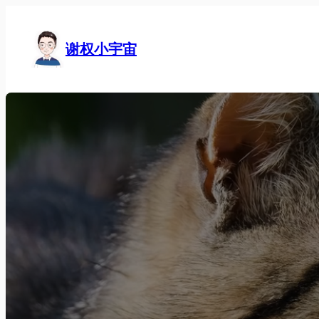
跳
至
谢权小宇宙
内
容