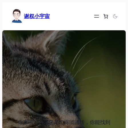
跳
至
谢权小宇宙
内
容
你来啦！人类总是忙得团团转，你能找到