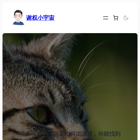
跳
至
谢权小宇宙
内
容
你来啦！人类总是忙得团团转，你能找到