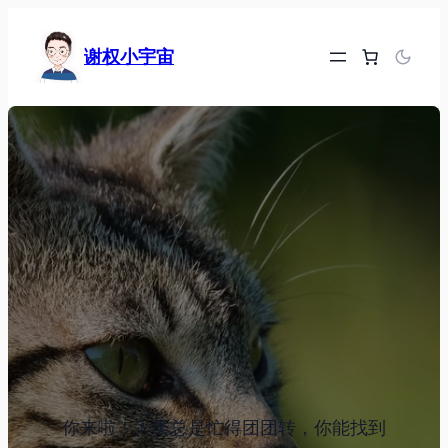
跳
至
谢权小宇宙
内
容
你来啦！人类总是忙得团团转，你能找到