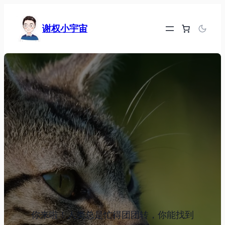
跳
至
谢权小宇宙
内
容
你来啦！人类总是忙得团团转，你能找到